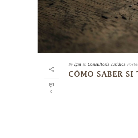
By
lgm
In
Consultoría Jurídica
Poste
CÓMO SABER SI
0