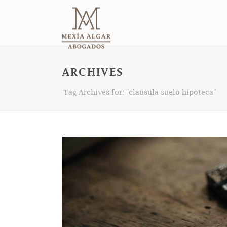
ARCHIVES
Tag Archives for: "clausula suelo hipoteca"