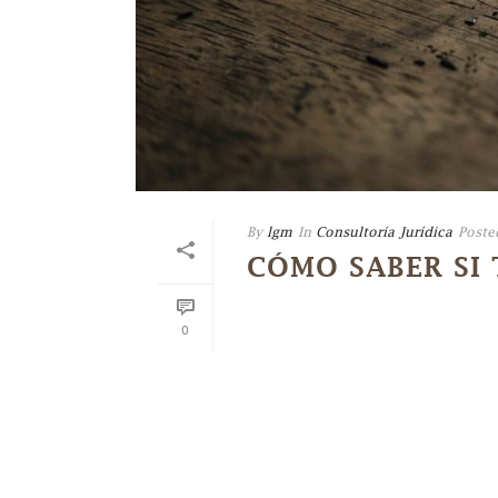
By
lgm
In
Consultoría Jurídica
Poste
CÓMO SABER SI
0