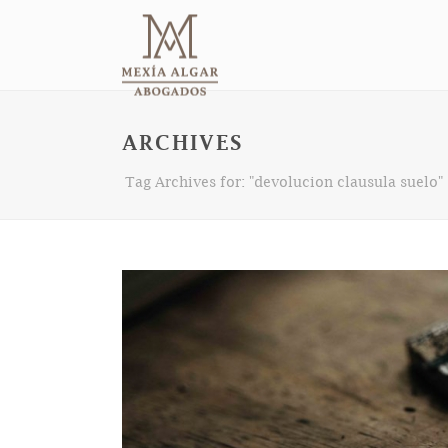
ARCHIVES
Tag Archives for: "devolucion clausula suelo"